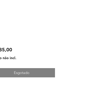
Preço
85,00
 não incl.
Esgotado