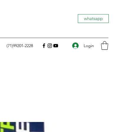
whatsapp
Login
(71)99201-2228