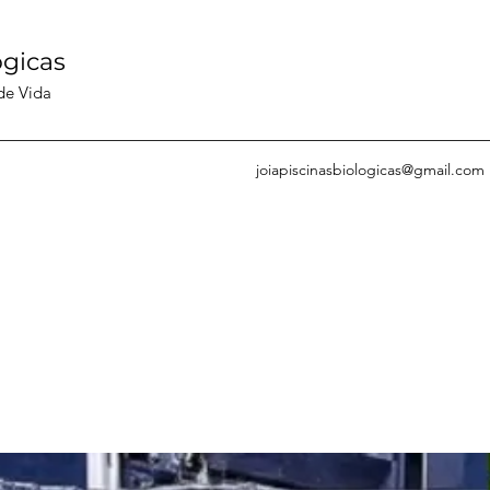
ógicas
 de Vida
joiapiscinasbiologicas@gmail.com