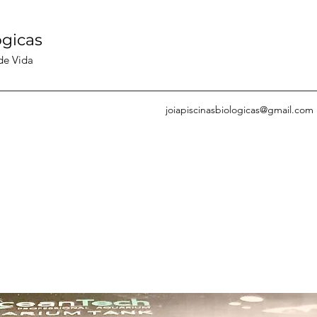
ógicas
 de Vida
joiapiscinasbiologicas@gmail.com