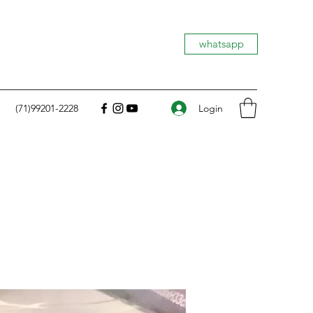
whatsapp
Login
(71)99201-2228