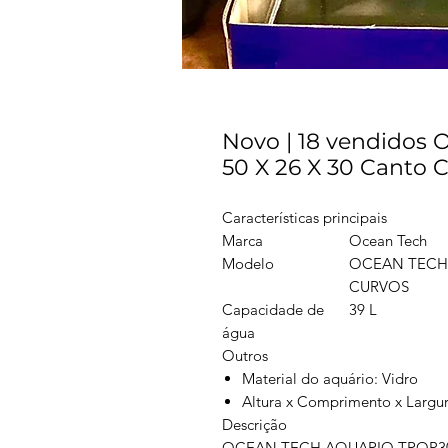
Novo | 18 vendidos 
50 X 26 X 30 Canto C
Características principais
Marca
Ocean Tech
Modelo
OCEAN TECH 
CURVOS
Capacidade de
39 L
água
Outros
Material do aquário: Vidro
Altura x Comprimento x Largur
Descrição
OCEAN TECH AQUARIO TROP30