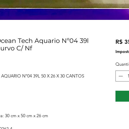
Ocean Tech Aquario Nº04 39l
R$ 3
urvo C/ Nf
Imposto
Quant
AQUARIO Nº04 39L 50 X 26 X 30 CANTOS
a: 30 cm x 50 cm x 26 cm
262-4