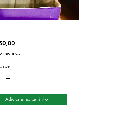
Preço
50,00
 não incl.
idade
*
Adicionar ao carrinho